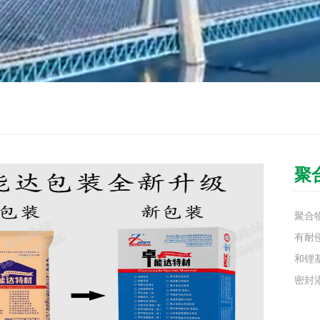
聚
聚合
有耐
和锂
密封添