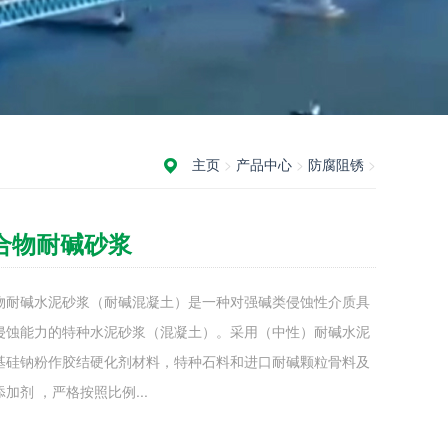
主页
>
产品中心
>
防腐阻锈
>
合物耐碱砂浆
物耐碱水泥砂浆（耐碱混凝土）是一种对强碱类侵蚀性介质具
侵蚀能力的特种水泥砂浆（混凝土）。采用（中性）耐碱水泥
基硅钠粉作胶结硬化剂材料，特种石料和进口耐碱颗粒骨料及
加剂 ，严格按照比例...